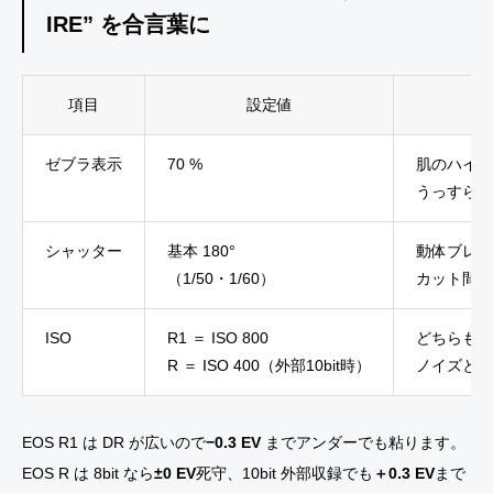
IRE” を合言葉に
項目
設定値
ゼブラ表示
70 %
肌のハイラ
うっすら点滅
シャッター
基本 180°
動体ブレを
（1/50・1/60）
カット間の
ISO
R1 ＝ ISO 800
どちらもベ
R ＝ ISO 400（外部10bit時）
ノイズとダ
EOS R1 は DR が広いので
−0.3 EV
までアンダーでも粘ります。
EOS R は 8bit なら
±0 EV
死守、10bit 外部収録でも
＋0.3 EV
まで