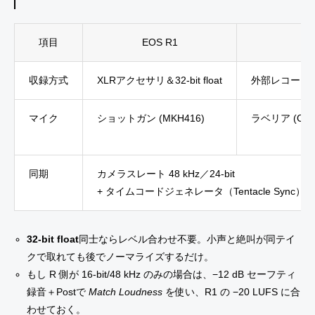
項目
EOS R1
収録方式
XLRアクセサリ＆32-bit float
外部レコーダー（
マイク
ショットガン (MKH416)
ラベリア (COS
同期
カメラスレート 48 kHz／24-bit
+ タイムコードジェネレータ（Tentacle Sync）
32-bit float
同士ならレベル合わせ不要。小声と絶叫が同テイ
クで取れても後でノーマライズするだけ。
もし R 側が 16-bit/48 kHz のみの場合は、−12 dB セーフティ
録音＋Postで
Match Loudness
を使い、R1 の −20 LUFS に合
わせておく。