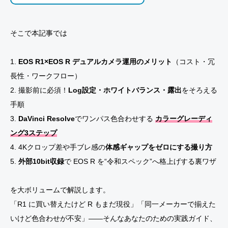
そこで本記事では
1.
EOS R1×EOS R デュアルカメラ運用のメリット
（コスト・冗
長性・ワークフロー）
2. 撮影前に必須！
Log設定・ホワイトバランス・露出
をそろえる
手順
3.
DaVinci Resolve
でワンパス色合わせする
カラーグレーディ
ング3ステップ
4. 4Kクロップ差や手ブレ感の
体感ギャップをゼロにする撮り方
5.
外部10bit収録
で EOS R を“令和スペック”へ格上げする裏ワザ
を大ボリュームで解説します。
「R1 に買い替えたけど R もまだ現役」「同一メーカーで揃えた
いけど色合わせが不安」——そんなあなたのための実践ガイド、