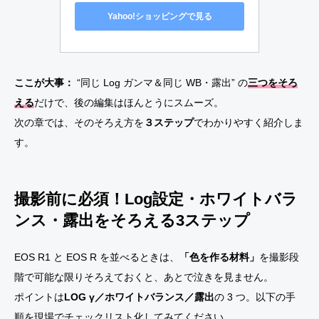
Yahoo!ショッピングで見る
ここが大事：
“同じ Log ガンマ＆同じ WB・露出” の
三つをそろ
える
だけで、後の編集はほんとうにスムーズ。
次の章では、そのそろえ方を
３ステップ
でわかりやすく紹介しま
す。
撮影前に必須！Log設定・ホワイトバラ
ンス・露出をそろえる3ステップ
EOS R1 と EOS R を並べるときは、
「色を作る材料」
を撮影段
階で可能な限りそろえておくと、あとで泣きを見ません。
ポイントは
LOG γ／ホワイトバランス／露出
の 3 つ。以下の手
順を現場でチェックリスト化してみてください。