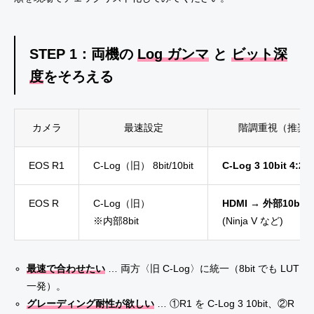
STEP 1：両機の
Log ガンマ
と
ビット深
度
をそろえる
カメラ
最速設定
階調重視（推奨
EOS R1
C-Log（旧） 8bit/10bit
C-Log 3 10bit 4:2:2
EOS R
C-Log（旧）
HDMI → 外部10bit 4
※内部8bit
(Ninja V など)
最速で合わせたい
… 両方〈旧 C-Log〉に統一（8bit でも LUT
一発）。
グレーディング耐性が欲しい
… ①R1 を C-Log 3 10bit、②R