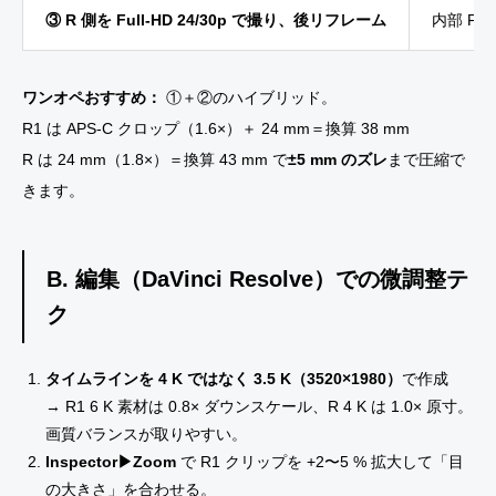
③ R 側を Full-HD 24/30p で撮り、後リフレーム
内部 FHD
ワンオペおすすめ：
①＋②のハイブリッド。
R1 は APS-C クロップ（1.6×）＋ 24 mm＝換算 38 mm
R は 24 mm（1.8×）＝換算 43 mm で
±5 mm のズレ
まで圧縮で
きます。
B. 編集（DaVinci Resolve）での微調整テ
ク
タイムラインを 4 K ではなく 3.5 K（3520×1980）
で作成
→ R1 6 K 素材は 0.8× ダウンスケール、R 4 K は 1.0× 原寸。
画質バランスが取りやすい。
Inspector▶Zoom
で R1 クリップを +2〜5 % 拡大して「目
の大きさ」を合わせる。