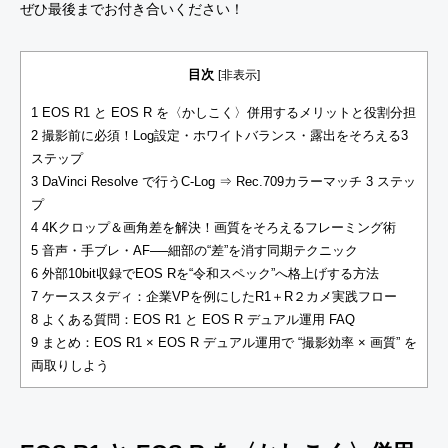
ぜひ最後までお付き合いください！
目次
[
非表示
]
1
EOS R1 と EOS R を〈かしこく〉併用するメリットと役割分担
2
撮影前に必須！Log設定・ホワイトバランス・露出をそろえる3
ステップ
3
DaVinci Resolve で行うC-Log ⇒ Rec.709カラーマッチ 3 ステッ
プ
4
4Kクロップ＆画角差を解決！画質をそろえるフレーミング術
5
音声・手ブレ・AF──細部の“差”を消す同期テクニック
6
外部10bit収録でEOS Rを“令和スペック”へ格上げする方法
7
ケーススタディ：企業VPを例にしたR1＋R２カメ実践フロー
8
よくある質問：EOS R1 と EOS R デュアル運用 FAQ
9
まとめ：EOS R1 × EOS R デュアル運用で “撮影効率 × 画質” を
両取りしよう