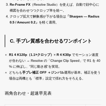
Re-Frame FX
（Resolve Studio）を使えば、自動で顔中心に
構図を合わせつつクロップ率を統一。
クロップ拡大で解像感が下がる場合は
「Sharpen — Radius
0.5 / Amount 0.2」
を軽く適用。
C. 手ブレ質感を合わせるワンポイント
R1 4 K120p（1.1×クロップ）
×
R 4 K30p
でモーション速度
が合わない → Resolve の「Change Clip Speed」で R1 を 40
% に伸ばし、“同じ動き感”を実現。
どちらも
手ブレ補正 OFF ＋ジンバル
運用が基本。補正を使う
場合は両機とも「標準」設定で揺れ方をそろえる。
画角合わせ・超速早見表