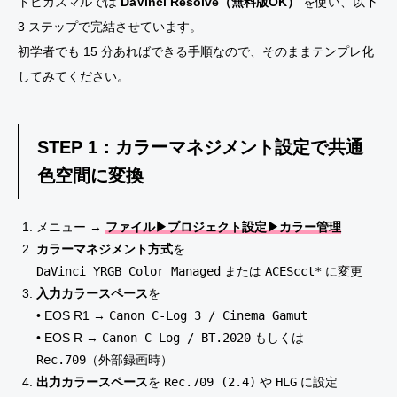
トビガスマルでは
DaVinci Resolve（無料版OK）
を使い、以下
3 ステップで完結させています。
初学者でも 15 分あればできる手順なので、そのままテンプレ化
してみてください。
STEP 1：カラーマネジメント設定で
共通
色空間
に変換
メニュー →
ファイル▶プロジェクト設定▶カラー管理
カラーマネジメント方式
を
DaVinci YRGB Color Managed
または
ACEScct*
に変更
入力カラースペース
を
• EOS R1 →
Canon C-Log 3 / Cinema Gamut
• EOS R →
Canon C-Log / BT.2020
もしくは
Rec.709
（外部録画時）
出力カラースペース
を
Rec.709 (2.4)
や
HLG
に設定