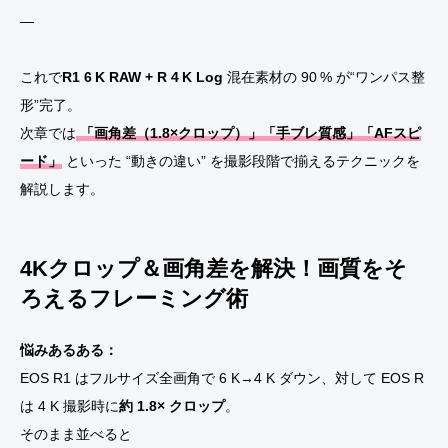
—
これで
R1 6 K RAW + R 4 K Log
混在素材の 90 % が“ワンパス整
形”完了。
次章では
「画角差（1.8×クロップ）」「手ブレ質感」「AFスピ
ード」
といった “動きの違い” を撮影段階で揃えるテクニックを
解説します。
4Kクロップ＆画角差を解決！画質をそ
ろえるフレーミング術
悩みあるある：
EOS R1 はフルサイズ全画角で 6 K→4 K ダウン、対して EOS R
は 4 K 撮影時に
約 1.8× クロップ
。
そのまま並べると