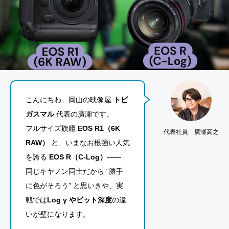
こんにちわ、岡山の映像屋
トビ
ガスマル
代表の廣瀬です。
フルサイズ旗艦
EOS R1（6K
代表社員 廣瀬高之
RAW）
と、いまなお根強い人気
を誇る
EOS R（C-Log）
——
同じキヤノン同士だから “勝手
に色がそろう” と思いきや、実
戦では
Log γ やビット深度
の違
いが壁になります。