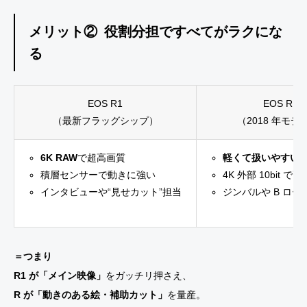
メリット② 役割分担ですべてがラクにな
る
EOS R1
EOS R
（最新フラッグシップ）
（2018 年モデ
6K RAW
で超高画質
軽くて扱いやすい
積層センサーで動きに強い
4K 外部 10bit で
インタビューや“見せカット”担当
ジンバルや B ロー
＝つまり
R1 が「メイン映像」
をガッチリ押さえ、
R が「動きのある絵・補助カット」
を量産。