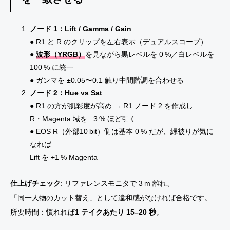
ノード 1：Lift / Gamma / Gain
● R1 と R のクリップを左右表示（デュアルスコープ）
●
波形（YRGB）
を見ながら黒レベルを 0 %／白レベルを
100 % に統一
● ガンマを ±0.05〜0.1 触り中間階調を合わせる
ノード 2：Hue vs Sat
● R1 の方が肌彩度が高め → R1 ノード 2 を作成し
R・Magenta 域を −3 % ほど引く
● EOS R（外部10 bit）側は基本 0 % だが、緑被りが気に
なれば
Lift を +1 % Magenta
仕上げチェック
: リファレンスモニタで 3 m 離れ、
「同一人物のカット替え」として違和感がなければ合格です。
所要時間：慣れれば
1 テイクあたり 15–20 秒
。