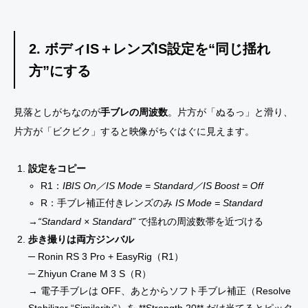
2. ボディIS＋レンズIS設定を“同じ揺れ
方”にする
見落としがちなのが
手ブレの周波数
。片方が「ぬるっ」と滑り、
片方が「ビクビク」すると映像がちぐはぐに見えます。
設定をコピー
R1：
IBIS On／IS Mode = Standard／IS Boost = Off
R：手ブレ補正付きレンズのみ
IS Mode = Standard
→
“Standard × Standard”
で揺れの周波数帯を近づける
歩き撮りは両方ジンバル
─ Ronin RS 3 Pro + EasyRig（R1）
─ Zhiyun Crane M 3 S（R）
→ 電子手ブレは OFF、あとからソフト手ブレ補正（Resolve
Stabilizer “Similarity”）を **Strength 20** だけ当てるとピッタ