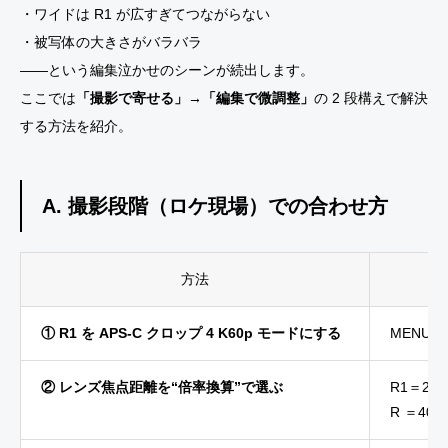
・ワイドは R1 が広すぎてつながらない
・被写体の大きさがバラバラ
――という編集泣かせのシーンが続出します。
ここでは
「撮影で寄せる」→「編集で微調整」
の 2 段構えで解決
する方法を紹介。
A. 撮影段階（ロケ現場）での合わせ方
方法
① R1 を APS-C クロップ 4 K60p モードにする
MENU▶S
② レンズ焦点距離を“倍率換算”で選ぶ
R1＝24 m
R ＝40 