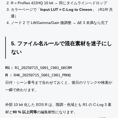
R = ProRes 422HQ 10 bit → 同じタイムラインへドロップ
カラーページで「
Input LUT = C-Log to Cineon
」（R1/R 共
通）
ノード 2 で Lift/Gamma/Gain 微調整 → ΔE 3 未満なら完了
5. ファイル名ルールで混在素材を迷子にし
ない
R1：
R1_20250715_S001_C001_6KCRM
R ：
R4K_20250715_S001_C001_PRHQ
日付・シーン番号まで合わせておくと、後日のリリンクや検索が
一瞬で終わります。
外部 10 bit 化した EOS R は、階調・色域とも R1 の C-Log 3 素
材と
90 % 以上同等
の編集耐性になります。