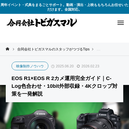
周年イベント・式典をまるごとサポート。動画・演出・上映ももちろんお任せいた
だけます。全国対応。
合同会社トビガスマルのスタッフがつづるTips
撮影テクニック
映像制作ノウハウ
2025.06.20
2026.02.23
EOS R1×EOS R 2カメ運用完全ガイド｜C-
Log色合わせ・10bit外部収録・4Kクロップ対
策を一発解説