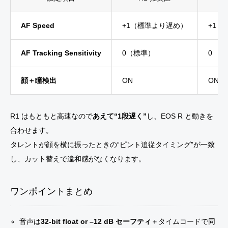
AF Speed
+1（標準より遅め）
+1（
AF Tracking Sensitivity
0（標準）
0
顔＋瞳検出
ON
ON
R1 はもともと高速なので
あえて“1段遅く”
し、EOS R と動きを
合わせます。
タレントが顔を横に振ったときの“ピント追従タイミング”が一致
し、カット替えで違和感がなくなります。
ワンポイントまとめ
音声は
32-bit float or –12 dB セーフティ
＋タイムコードで同