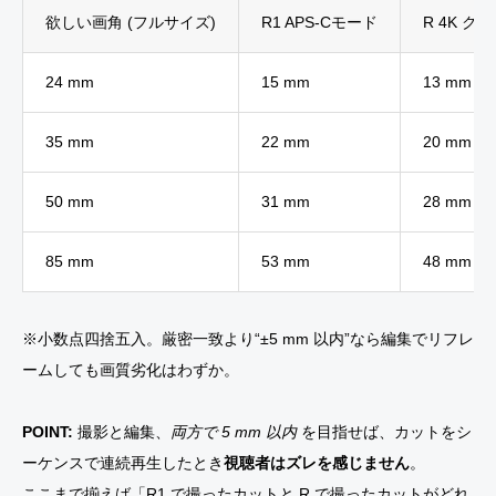
欲しい画角 (フルサイズ)
R1 APS-Cモード
R 4K ク
24 mm
15 mm
13 mm
35 mm
22 mm
20 mm
50 mm
31 mm
28 mm
85 mm
53 mm
48 mm
※小数点四捨五入。厳密一致より“±5 mm 以内”なら編集でリフレ
ームしても画質劣化はわずか。
POINT:
撮影と編集、
両方で 5 mm 以内
を目指せば、カットをシ
ーケンスで連続再生したとき
視聴者はズレを感じません
。
ここまで揃えば「R1 で撮ったカットと R で撮ったカットがどれ