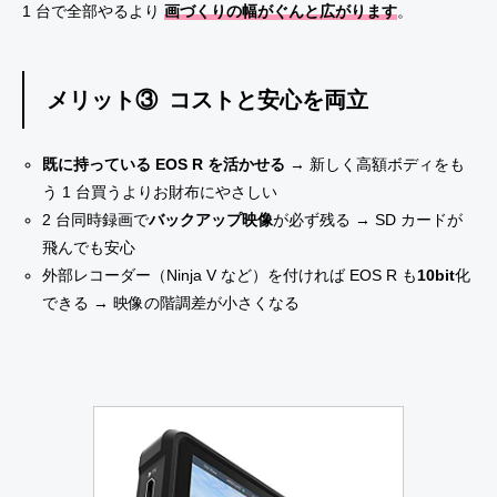
1 台で全部やるより
画づくりの幅がぐんと広がります
。
メリット③ コストと安心を両立
既に持っている EOS R を活かせる
→ 新しく高額ボディをも
う 1 台買うよりお財布にやさしい
2 台同時録画で
バックアップ映像
が必ず残る → SD カードが
飛んでも安心
外部レコーダー（Ninja V など）を付ければ EOS R も
10bit
化
できる → 映像の階調差が小さくなる