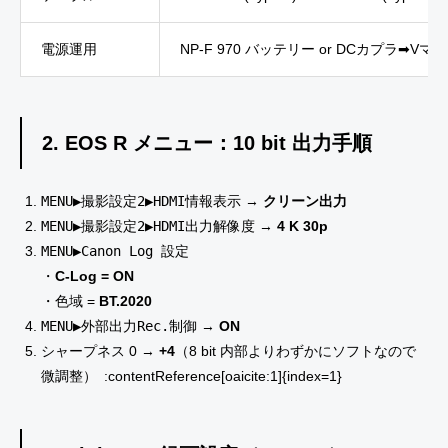
電源運用
NP-F 970 バッテリー or DCカプラ➡Vマ
2. EOS R メニュー：10 bit 出力手順
MENU▶撮影設定2▶HDMI情報表示
→
クリーン出力
MENU▶撮影設定2▶HDMI出力解像度
→
4 K 30p
MENU▶Canon Log 設定
・
C-Log = ON
・色域 =
BT.2020
MENU▶外部出力Rec.制御
→
ON
シャープネス 0 →
+4
（8 bit 内部よりわずかにソフトなので
微調整） :contentReference[oaicite:1]{index=1}