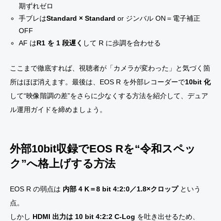
期ずれゼロ
手ブレは
Standard × Standard
or ジンバル ON＝電子補正
OFF
AF は
R1 を 1 段遅く
して R に歩調を合わせる
ここまで徹底すれば、視聴者が「カメラが変わった」と気づく箇
所はほぼ消えます。最後は、EOS R を外部レコーダーで
10bit 化
して“映像階調の差”をさらに少なくする方法を紹介して、デュア
ル運用ガイドを締めましょう。
外部10bit収録で
EOS R
を“令和スペッ
ク”へ格上げする方法
EOS R の弱点は
内部 4 K＝8 bit 4:2:0／1.8×クロップ
という
点。
しかし
HDMI 出力は 10 bit 4:2:2 C-Log
を吐き出せるため、