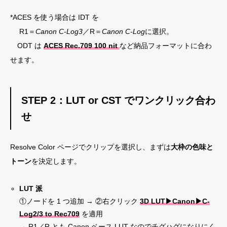
*ACES を使う場合は IDT を
R1＝
Canon C-Log3
／R＝
Canon C-Log
に選択。
ODT は
ACES Rec.709 100 nit
など納品フォーマットに合わ
せます。
STEP 2：
LUT or CST
でワンクリック合わ
せ
Resolve Color ページでクリップを選択し、まずは
大枠の色味と
トーン
を決定します。
LUT 派
①ノードを 1 つ追加 → ②右クリック
3D LUT▶Canon▶C-
Log2/3 to Rec709
を適用
→ R1／R とも
Canon ベース LUT
なのでチグハグになりにく