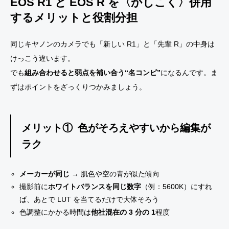
EOS R1 と EOS R を〈かしこく〉併用
するメリットと役割分担
同じキヤノンのカメラでも「新しい R1」と「先輩 R」の中身は
けっこう違います。
でも
組み合わせると弱点を補い合う“名コンビ”
になるんです。ま
ずはポイントをざっくりつかみましょう。
メリット① 色がそろえやすいから編集が
ラク
メーカーが同じ
→ 肌色や空の青が似た傾向
撮影前に
ホワイトバランスを同じ数字
（例：5600K）にすれ
ば、あとで LUT を当てるだけで大体そろう
色調整にかかる時間は
他社混在の 3 分の 1
程度