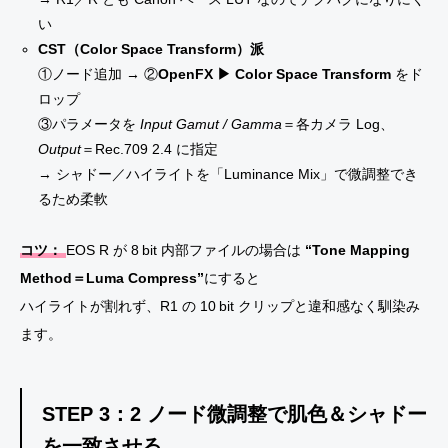
い
CST（Color Space Transform）派
①ノード追加 → ②
OpenFX ▶ Color Space Transform
をド
ロップ
③パラメータを
Input Gamut / Gamma
＝各カメラ Log、
Output
＝Rec.709 2.4 に指定
→ シャドー／ハイライトを「Luminance Mix」で微調整でき
るため柔軟
コツ：
EOS R が 8 bit 内部ファイルの場合は
“Tone Mapping
Method＝Luma Compress”
にすると
ハイライトが割れず、R1 の 10 bit クリップと違和感なく馴染み
ます。
STEP 3：2 ノード微調整で
肌色＆シャドー
を一致させる