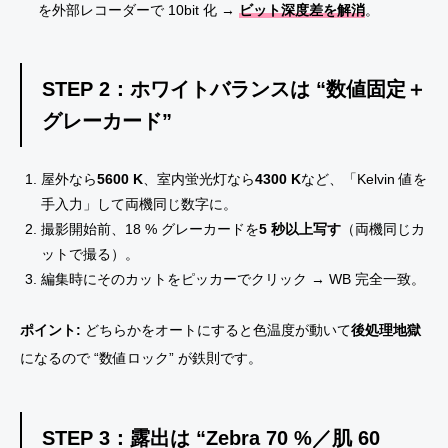
を外部レコーダーで 10bit 化 →
ビット深度差を解消
。
STEP 2：ホワイトバランスは “数値固定＋
グレーカード”
屋外なら
5600 K
、室内蛍光灯なら
4300 K
など、「Kelvin 値を
手入力」して両機同じ数字に。
撮影開始前、18 % グレーカードを
5 秒以上写す
（両機同じカ
ットで撮る）。
編集時にそのカットをピッカーでクリック → WB 完全一致。
ポイント:
どちらかをオートにすると色温度が動いて
後処理地獄
になるので “数値ロック” が鉄則です。
STEP 3：露出は “Zebra 70 %／肌 60