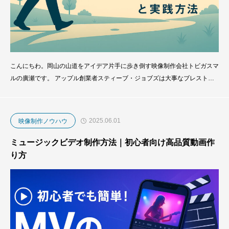
こんにちわ。岡山の山道をアイデア片手に歩き倒す映像制作会社トビガスマ
ルの廣瀬です。 アップル創業者スティーブ・ジョブズは大事なブレストも
商談も「歩きミーティング」でこなした――そんな逸話をご存じでしょう
か？ 実際、スタンフォード大学の実験では歩くだけで創造性が平均60％ア
ップすることが判明しています。「歩けばアイデアは向こうからやって来
2025.06.01
映像制作ノウハウ
る」──Steve Jobs
ミュージックビデオ制作方法｜初心者向け高品質動画作
り方