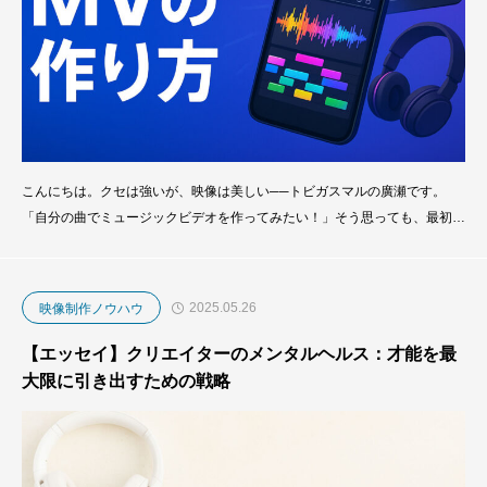
こんにちは。クセは強いが、映像は美しい──トビガスマルの廣瀬です。
「自分の曲でミュージックビデオを作ってみたい！」そう思っても、最初の
一歩ってなかなか踏み出せませんよね。でも大丈夫。MVづくりは、特別な
才能よりも“準備と段取り”が大事なんです。本記事では、初心者でもクオリ
ティ高く仕上げられるMV制作の方法を、構想から撮影・編集・公開まで、
2025.05.26
映像制作ノウハウ
トビガスマル流にやさしく解説して
【エッセイ】クリエイターのメンタルヘルス：才能を最
大限に引き出すための戦略