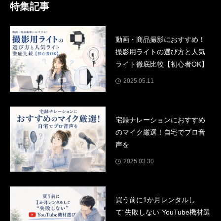
oは、動画の共有・フィードバック・バージョン管理がすべてクラウド上で
特集記事
完結する、超便利
動画・商品撮影におすすめ！
撮影用ライトの選び方と人気
ライト徹底比較【初心者OK】
2025.05.11
宅録ナレーションにおすすめ
のマイク厳選！自宅でプロ音
声を
2025.03.30
買う前に1か月レンタルし
て“失敗しない”YouTube機材選