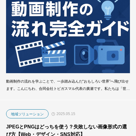
動画制作の流れを学ぶことで、一歩踏み込んだ“おもしろい世界”へ飛び出せ
ます。こんにちわ、合同会社トビガスマル代表の廣瀬です。私たちは「世界
で一番退屈じゃない街を目指しています」――それは単に映像の世界だけで
なく、日常にワクワクと発見をもたらす空間づくりをしたいという想いで
す。この記事では、企画から公開までのステップをわかりやすく整理しなが
2025.05.15
地域ソリューション
ら、私たちトビガスマルならではの“遊
JPEGとPNGはどっちを使う？失敗しない画像形式の選
び方【Web・デザイン・SNS対応】