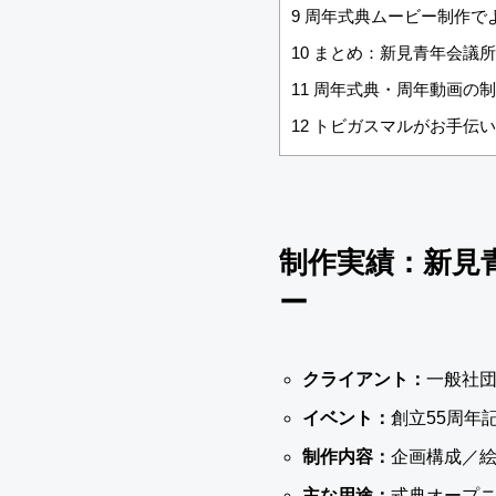
9
周年式典ムービー制作で
10
まとめ：新見青年会議所様の
11
周年式典・周年動画の制
12
トビガスマルがお手伝い
制作実績：新見
ー
クライアント：
一般社団
イベント：
創立55周年
制作内容：
企画構成／絵
主な用途：
式典オープ