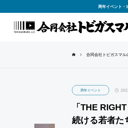
周年イベント・
合同会社トビガスマルの
202
周年イベント
「THE RIG
続ける若者た