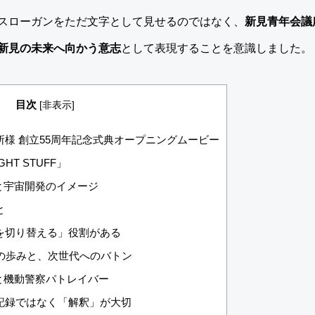
スローガンをただ文字として見せるのではなく、
新見青年会議
新見の未来へ向かう意志
として表現することを意識しました。
目次
[
非表示
]
様 創立55周年記念式典オープニングムービー
HT STUFF」
F」と宇宙開発のイメージ
と
を切り替える」役割がある
の歩みと、次世代へのバトン
FF」と機動警察パトレイバー
記録ではなく「解釈」が大切