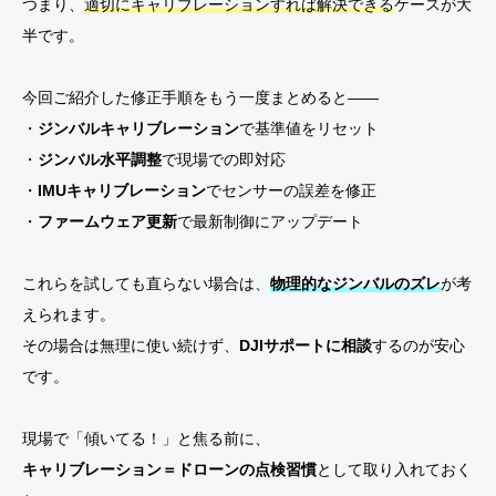
つまり、
適切にキャリブレーションすれば解決できる
ケースが大
半です。
今回ご紹介した修正手順をもう一度まとめると——
・
ジンバルキャリブレーション
で基準値をリセット
・
ジンバル水平調整
で現場での即対応
・
IMUキャリブレーション
でセンサーの誤差を修正
・
ファームウェア更新
で最新制御にアップデート
これらを試しても直らない場合は、
物理的なジンバルのズレ
が考
えられます。
その場合は無理に使い続けず、
DJIサポートに相談
するのが安心
です。
現場で「傾いてる！」と焦る前に、
キャリブレーション＝ドローンの点検習慣
として取り入れておく