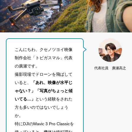
こんにちわ、クセノツヨイ映像
制作会社「トビガスマル」代表
の廣瀬です。
代表社員 廣瀬高之
撮影現場でドローンを飛ばして
いると、
「あれ、映像が水平じ
ゃない？」「写真がちょっと傾
いてる…」
という経験をされた
方も多いのではないでしょう
か。
特にDJIのMavic 3 Pro Classicを
使っていると、機体は絶好調な