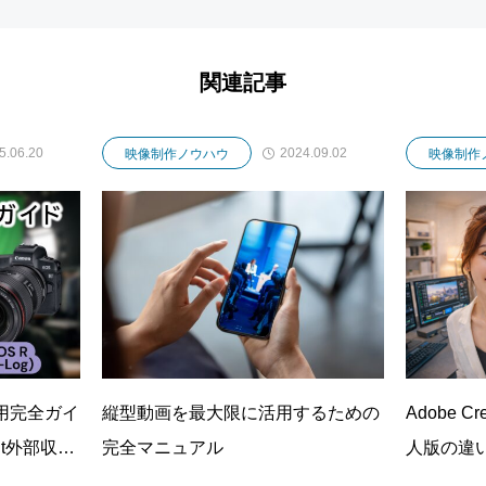
関連記事
5.06.20
2024.09.02
映像制作ノウハウ
映像制作
メ運用完全ガイ
縦型動画を最大限に活用するための
Adobe C
it外部収
完全マニュアル
人版の違
発解説
ン選び