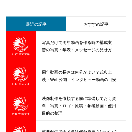
最近の記事
おすすめ記事
エックスサーバーがWordPress運用で安
写真だけで周年動画を作る時の構成案｜
心な理由｜自動バックアップとWordPres
昔の写真・年表・メッセージの見せ方
sリカバリーを知っておこう
フィールドモニターおすすめ完全ガイド
周年動画の長さは何分がよい？式典上
｜失敗しない選び方と用途別の推しモデ
映・Web公開・インタビュー動画の目安
ル
映像制作を依頼する前に準備しておく資
写真集で学ぶ構図の極意：初心者から上
料｜写真・ロゴ・原稿・参考動画・使用
級者まで
目的の整理
社会人OK！Adobe CC学割3校比較｜最安
式典配信でカメラは何台必要？1カメ・2