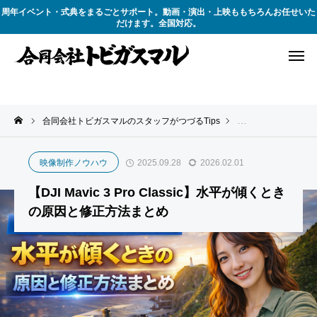
周年イベント・式典をまるごとサポート。動画・演出・上映ももちろんお任せいた
だけます。全国対応。
合同会社トビガスマルのスタッフがつづるTips
撮影テクニック
映像制作ノウハウ
2025.09.28
2026.02.01
【DJI Mavic 3 Pro Classic】水平が傾くとき
の原因と修正方法まとめ