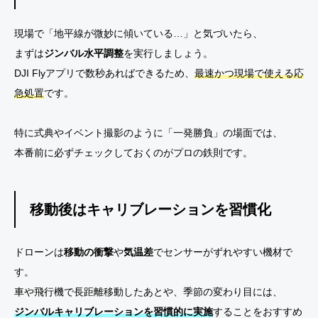
現場で「地平線が微妙に傾いている…」と気づいたら、
まずは
ジンバル水平調整
を実行しましょう。
DJI Flyアプリで数秒あればできるため、
最速かつ現場で使える応
急処置
です。
特に式典やイベント撮影のように「一発勝負」の場面では、
本番前に必ずチェックしておくのがプロの鉄則です。
移動後はキャリブレーションを習慣化
ドローンは
移動の衝撃
や
気温差
でセンサーがずれやすい機材で
す。
車や飛行機で長距離移動したあとや、季節の変わり目には、
ジンバルキャリブレーションを習慣的に実施
することをおすすめ