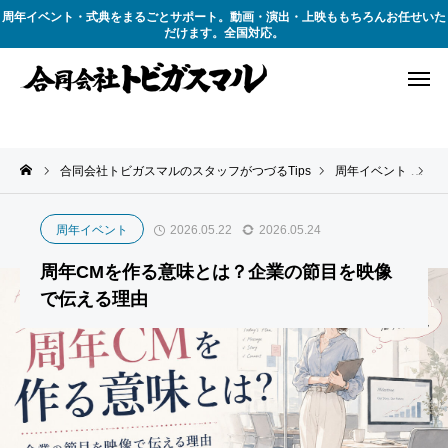
周年イベント・式典をまるごとサポート。動画・演出・上映ももちろんお任せいた
だけます。全国対応。
合同会社トビガスマルのスタッフがつづるTips
周年イベント
周
周年イベント
2026.05.22
2026.05.24
周年CMを作る意味とは？企業の節目を映像
で伝える理由