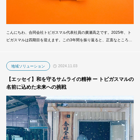
こんにちわ、合同会社トビガスマル代表社員の廣瀬高之です。2025年、ト
ビガスマルは四期目を迎えます。この3年間を振り返ると、正直なところ
「がむしゃらに走ってきた」という一言に尽きます。すべてが挑戦の連続
で、手探りの日々でした。しかしその中で、ひとつの確かな手応えを感じて
います。それは、「式典オープニング映像制作＆ライブ配信の専門家」とい
2024.11.03
地域ソリューション
うポジションが見えてきたことです。特に
【エッセイ】和を守るサムライの精神 ー トビガスマルの
名前に込めた未来への挑戦