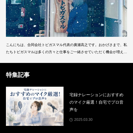
こんにちは、合同会社トビガスマル代表の廣瀬高之です。おかげさまで、私
たちトビガスマルは多くの方々と仕事をご一緒させていただく機会が増えま
した。その中で、「トビガスマルという名前にはどんな意味があるのです
か？」と、よく聞かれるようになりました。今回はその由来について、皆さ
んに少しお話しさせていただきます。この名前に込めた想いとともに、トビ
特集記事
ガスマルが目指すビジョンをご紹介いたします。電波塔
宅録ナレーションにおすすめ
のマイク厳選！自宅でプロ音
声を
2025.03.30