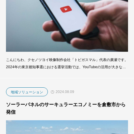
こんにちわ、クセノツヨイ映像制作会社「トビガスマル」代表の廣瀬です。
2024年の東京都知事選における選挙活動では、YouTubeの活用が大きな注
目を集めました。デジタル時代の中、YouTubeを通じて候補者のメッセー
ジを広く伝える手法が進化し、選挙戦略における新たな柱として定着しつつ
あります。私たち映像制作会社 合同会社トビガスマルでは、候補者がどの
2024.08.09
地域ソリューション
ようにYouTubeを駆
ソーラーパネルのサーキュラーエコノミーを倉敷市から
発信