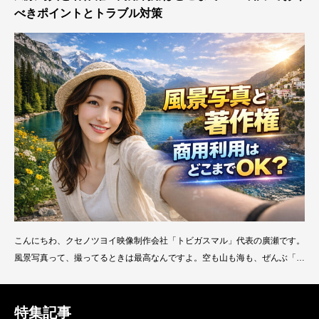
べきポイントとトラブル対策
こんにちわ、クセノツヨイ映像制作会社「トビガスマル」代表の廣瀬です。
風景写真って、撮ってるときは最高なんですよ。空も山も海も、ぜんぶ「美
しい」で終わる。でもそれを仕事で使う瞬間、急に空気が変わります。「こ
れ、使って大丈夫なんですか？」って。 風景写真は、一見すると「誰にも
迷惑をかけないコンテンツ」に見えます。 だって自然だし、街並みだし、
特集記事