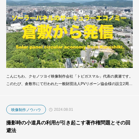
こんにちわ、クセノツヨイ映像制作会社「トビガスマル」代表の廣瀬です。
このたび、倉敷市にて行われた一般財団法人PVリボーン協会様の設立2周年
記念式典において、オープニング映像を中心にサポートさせていただきまし
た。テーマは「ソーラーパネルのサーキュラーエコノミー」。廃棄されるこ
との多い太陽光発電パネルを、再生・再利用によって循環型資源として活か
2024.08.01
映像制作ノウハウ
すという取り組みです。
撮影時の小道具の利用が引き起こす著作権問題とその回
避法