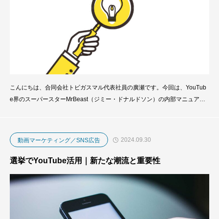
こんにちは、合同会社トビガスマル代表社員の廣瀬です。今回は、YouTub
e界のスーパースターMrBeast（ジミー・ドナルドソン）の内部マニュアル
が流出したという話題を取り上げます。MrBeastは、創造的な動画アイデア
や巨額の賞金で知られ、彼のチャンネルは数億人の登録者を誇ります。そん
な彼の成功の裏側が、36ページのマニュアルとして公開され、今や全世界
2024.09.30
動画マーケティング／SNS広告
のクリエイターたちの注目を集めています​。
選挙でYouTube活用｜新たな潮流と重要性